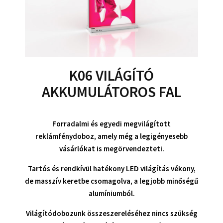
K06 VILÁGÍTÓ
AKKUMULÁTOROS FAL
Forradalmi és egyedi megvilágított
reklámfénydoboz, amely még a legigényesebb
vásárlókat is megörvendezteti.
Tartós és rendkívül hatékony LED világítás vékony,
de masszív keretbe csomagolva, a legjobb minőségű
alumíniumból.
Világítódobozunk összeszereléséhez nincs szükség