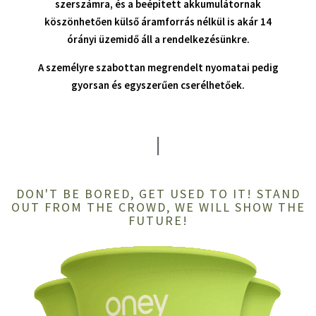
szerszámra, és a beépített akkumulátornak
köszönhetően külső áramforrás nélkül is akár 14
órányi üzemidő áll a rendelkezésünkre.
A személyre szabottan megrendelt nyomatai pedig
gyorsan és egyszerűen cserélhetőek.
THERE IS LIFE BEYOND ROLL-UP...
|
DON'T BE BORED, GET USED TO IT! STAND
OUT FROM THE CROWD, WE WILL SHOW THE
FUTURE!