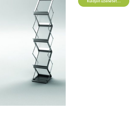
Küldjön üzenetet…