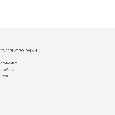
TOVÁBBI WEBOLDALAINK
FotoReklám
otoVision
ntero