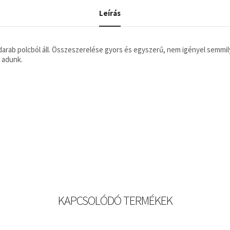
Leírás
6 darab polcból áll. Összeszerelése gyors és egyszerű, nem igényel semmi
 adunk.
KAPCSOLÓDÓ TERMÉKEK