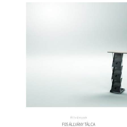
Állványok
F05 ÁLLVÁNY TÁLCA