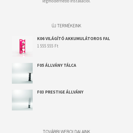
legmodernebb installációi.
ÚJ TERMÉKEINK
K06 VILÁGÍTÓ AKKUMULÁTOROS FAL
1 555 555
Ft
F05 ÁLLVÁNY TÁLCA
F03 PRESTIGE ÁLLVÁNY
TOVÁBBI WEBOLDALAINK