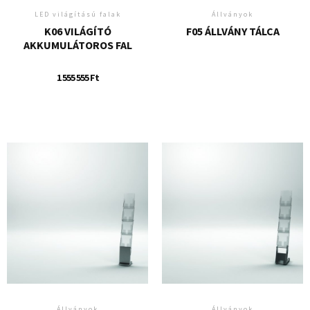
LED világítású falak
Állványok
K06 VILÁGÍTÓ
F05 ÁLLVÁNY TÁLCA
AKKUMULÁTOROS FAL
1 555 555
Ft
Állványok
Állványok