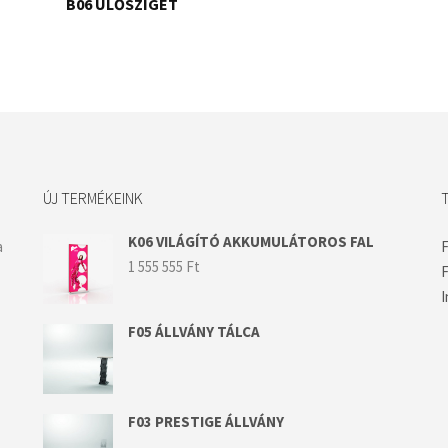
B06 ÜLŐSZIGET
ÚJ TERMÉKEINK
K06 VILÁGÍTÓ AKKUMULÁTOROS FAL
a
1 555 555
Ft
F
I
F05 ÁLLVÁNY TÁLCA
F03 PRESTIGE ÁLLVÁNY