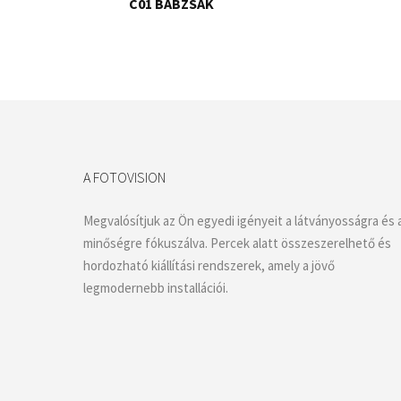
C01 BABZSÁK
A FOTOVISION
Megvalósítjuk az Ön egyedi igényeit a látványosságra és 
minőségre fókuszálva. Percek alatt összeszerelhető és
hordozható kiállítási rendszerek, amely a jövő
legmodernebb installációi.