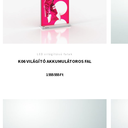
LED világítású falak
K06 VILÁGÍTÓ AKKUMULÁTOROS FAL
1 555 555
Ft