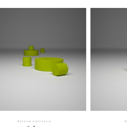
Bútorok kiállításra
B