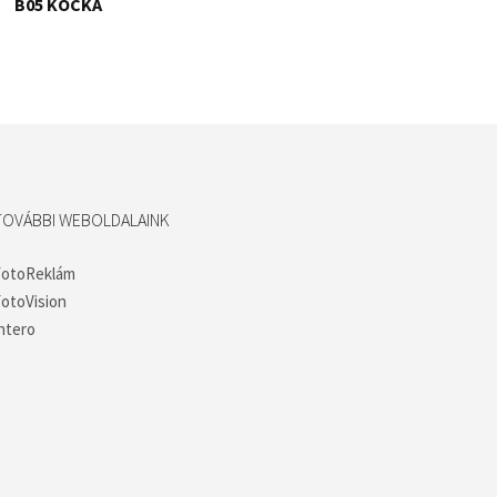
B05 KOCKA
TOVÁBBI WEBOLDALAINK
FotoReklám
otoVision
ntero