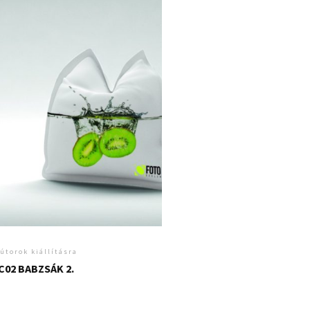
útorok kiállításra
C02 BABZSÁK 2.