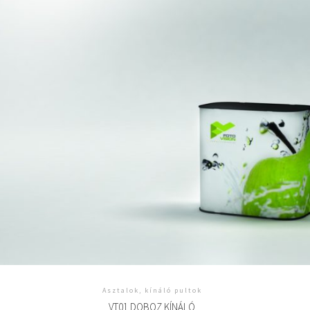
Asztalok, kínáló pultok
VT01 DOBOZ KÍNÁLÓ