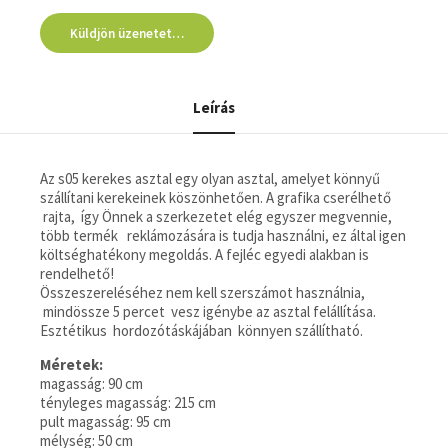
Küldjön üzenetet…
Leírás
Az s05 kerekes asztal egy olyan asztal, amelyet könnyű
szállítani kerekeinek köszönhetően. A grafika cserélhető
rajta, így Önnek a szerkezetet elég egyszer megvennie,
több termék reklámozására is tudja használni, ez által igen
költséghatékony megoldás. A fejléc egyedi alakban is
rendelhető!
Összeszereléséhez nem kell szerszámot használnia,
mindössze 5 percet vesz igénybe az asztal felállítása.
Esztétikus hordozótáskájában könnyen szállítható.
Méretek:
magasság: 90 cm
tényleges magasság: 215 cm
pult magasság: 95 cm
mélység: 50 cm