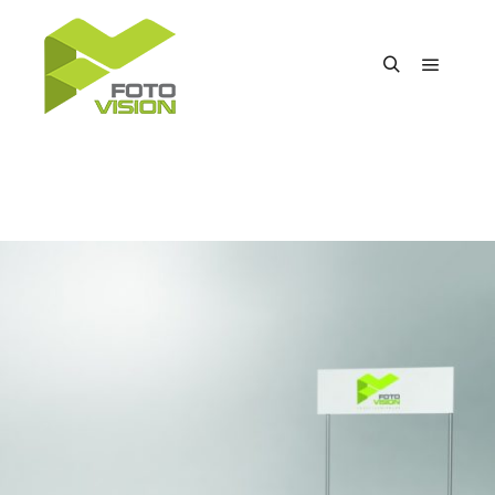
Főmenü
Keresés