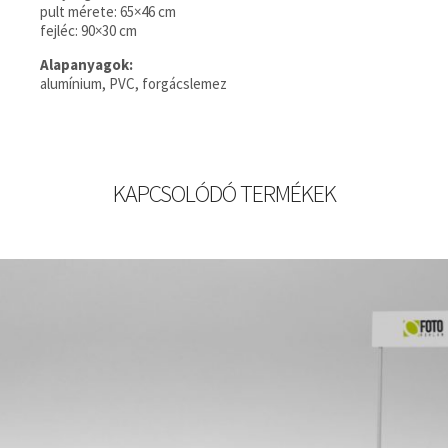
pult mérete: 65×46 cm
fejléc: 90×30 cm
Alapanyagok:
alumínium, PVC, forgácslemez
KAPCSOLÓDÓ TERMÉKEK