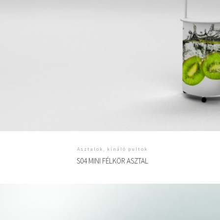
Asztalok, kínáló pultok
S04 MINI FÉLKÖR ASZTAL