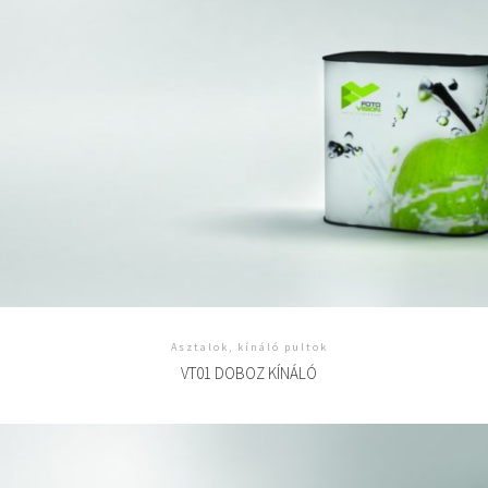
Asztalok, kínáló pultok
VT01 DOBOZ KÍNÁLÓ