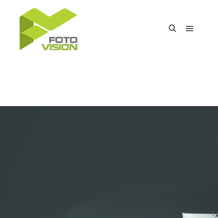
Főmenü
Keresés