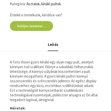
Kategória:
Asztalok, kínáló pultok
Érdekli a termékünk, kérdése van?
Küldjön üzenetet…
Leírás
A Foto Vision gyors kínáló egy olyan nagy pult, amelyet
könnyen tud szállítani. Előnye a sokoldalú felhasználás
lehetősége. A könnyű súlyának köszönhetően a pult
könnyen mozgatható. A gyors kínáló pultot könnyű
összeszerelés és szétszerelés jellemzi. Az egész display
rendszerhez egy kicsi, esztétikus szállítótáskát adunk.
Ezt a technológiát környezetbarát szublimációs
technológiával nyomtatjuk, poliészter anyagra az Ön által
megadott logóval, designnal.
Méretek: