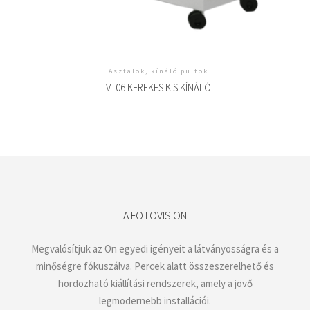
Asztalok, kínáló pultok
VT06 KEREKES KIS KÍNÁLÓ
A FOTOVISION
Megvalósítjuk az Ön egyedi igényeit a látványosságra és a
minőségre fókuszálva. Percek alatt összeszerelhető és
hordozható kiállítási rendszerek, amely a jövő
legmodernebb installációi.