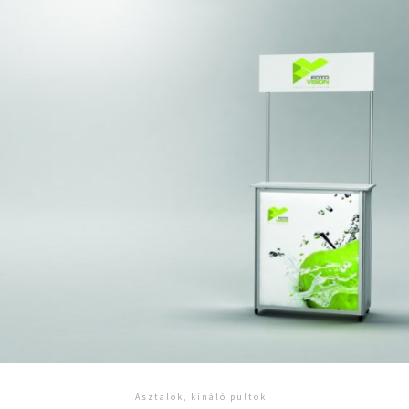
Asztalok, kínáló pultok