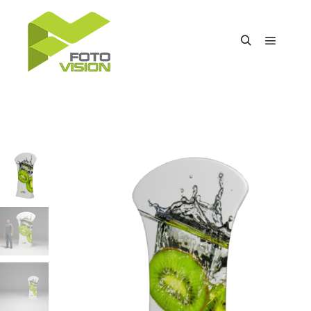
Főmenü
Keresés