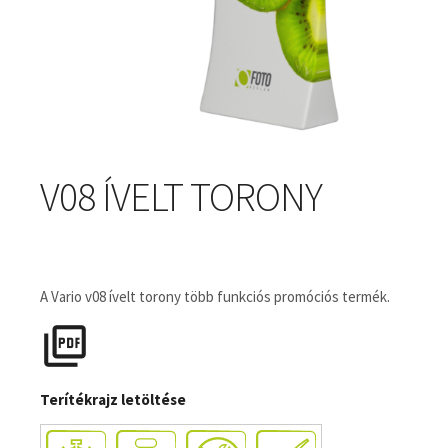
V08 ÍVELT TORONY
A Vario v08 ívelt torony több funkciós promóciós termék.
Terítékrajz letöltése