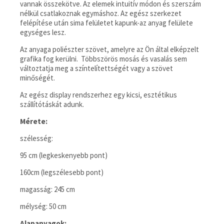
vannak összekötve. Az elemek intuitív módon és szerszám
nélkül csatlakoznak egymáshoz. Az egész szerkezet
felépítése után sima felületet kapunk-az anyag felülete
egységes lesz.
Az anyaga poliészter szövet, amelyre az Ön által elképzelt
grafika fog kerülni. Többszörös mosás és vasalás sem
változtatja meg a színtelítettségét vagy a szövet
minőségét.
Az egész display rendszerhez egy kicsi, esztétikus
szállítótáskát adunk.
Mérete:
szélesség:
95 cm (legkeskenyebb pont)
160cm (legszélesebb pont)
magasság: 245 cm
mélység: 50 cm
Alapanyagok: