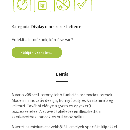
Kategória:
Display rendszerek beltérre
Érdekli a termékünk, kérdése van?
Küldjön üzenetet…
Leírás
A Vario v08 ívelt torony több funkciós promóciós termék.
Modern, innovatív design, könnyű súly és kiváló minőség
jellemzi. További előnye a gyors és egyszerű
összeszerelés. A szövet tökéletesen illeszkedik a
szerkezethez, ráncok és hullámok nélkül.
A keret alumínium csövekből áll, amelyek speciális klipekkel